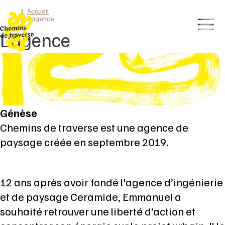
Accueil
Aller
Fil
L’agence
au
Affic
d'Ariane
L’agence
contenu
ou
principal
mas
le
men
princ
Génèse
Chemins de traverse est une agence de
paysage créée en septembre 2019.
12 ans après avoir fondé l'agence d’ingénierie
et de paysage Ceramide, Emmanuel a
souhaité retrouver une liberté d’action et