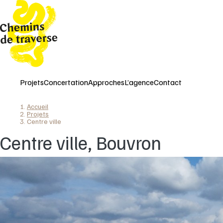
Aller
au
contenu
principal
Projets
Concertation
Approches
L’agence
Contact
Accueil
Fil
Projets
Centre ville
d'Ariane
Centre ville,
Bouvron